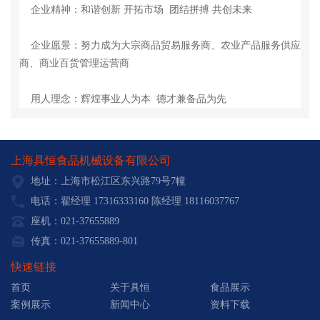
企业精神：和谐创新 开拓市场 团结拼搏 共创未来
企业愿景：努力成为大宗商品贸易服务商、农业产品服务供应
商、商业百货管理运营商
用人理念：辉煌事业人为本 德才兼备品为先
上海具恒食品机械设备有限公司
地址：上海市松江区东兴路79号7幢
电话：翟经理 17316333160 陈经理 18116037767
座机：021-37655889
传真：021-37655889-801
快速链接
首页
关于具恒
食品展示
案例展示
新闻中心
资料下载